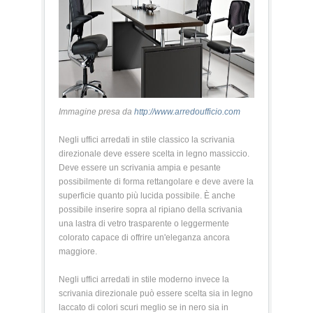
Immagine presa da
http://www.arredoufficio.com
Negli uffici arredati in stile classico la scrivania
direzionale deve essere scelta in legno massiccio.
Deve essere un scrivania ampia e pesante
possibilmente di forma rettangolare e deve avere la
superficie quanto più lucida possibile. È anche
possibile inserire sopra al ripiano della scrivania
una lastra di vetro trasparente o leggermente
colorato capace di offrire un'eleganza ancora
maggiore.
Negli uffici arredati in stile moderno invece la
scrivania direzionale può essere scelta sia in legno
laccato di colori scuri meglio se in nero sia in