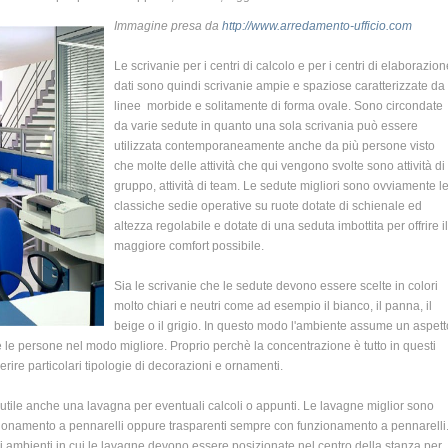
Immagine presa da
http://www.arredamento-ufficio.com
Le scrivanie per i centri di calcolo e per i centri di elaborazion
dati sono quindi scrivanie ampie e spaziose caratterizzate da
linee morbide e solitamente di forma ovale. Sono circondate
da varie sedute in quanto una sola scrivania può essere
utilizzata contemporaneamente anche da più persone visto
che molte delle attività che qui vengono svolte sono attività di
gruppo, attività di team. Le sedute migliori sono ovviamente l
classiche sedie operative su ruote dotate di schienale ed
altezza regolabile e dotate di una seduta imbottita per offrire il
maggiore comfort possibile.
Sia le scrivanie che le sedute devono essere scelte in colori
molto chiari e neutri come ad esempio il bianco, il panna, il
beige o il grigio. In questo modo l'ambiente assume un aspett
 le persone nel modo migliore. Proprio perchè la concentrazione è tutto in questi
erire particolari tipologie di decorazioni e ornamenti.
 utile anche una lavagna per eventuali calcoli o appunti. Le lavagne miglior sono
zionamento a pennarelli oppure trasparenti sempre con funzionamento a pennarelli
li ambienti in cui le lavagne devono essere posizionate nel centro della stanza per