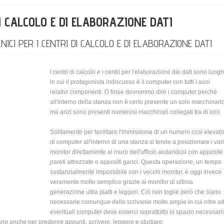
DI CALCOLO E DI ELABORAZIONE DATI
CNICI PER I CENTRI DI CALCOLO E DI ELABORAZIONE DATI
I centri di calcolo e i centri per l'elaborazione dei dati sono luogh
in cui il protagonista indiscusso è il computer con tutti i suoi
relativi componenti. O forse dovremmo dire i computer perchè
all'interno della stanza non è certo presente un solo macchinari
ma anzi sono presenti numerosi macchinari collegati tra di loro.
Solitamente per facilitare l'immissione di un numero così elevato
di computer all'interno di una stanza si tende a posizionare i vari
monitor direttamente al muro dell'ufficio aiutandosi con apposite
pareti attrezzate o appositi ganci. Questa operazione, un tempo
sostanzialmente impossibile con i vecchi monitor, è oggi invece
veramente molto semplice grazie ai monitor di ultima
generazione ultra piatti e leggeri. Ciò non toglie però che siano
necessarie comunque delle scrivanie molto ampie in cui oltre a
eventuali computer deve esserci soprattutto lo spazio necessari
ario anche per predenre appunti, scrivere, leggere e studiare.