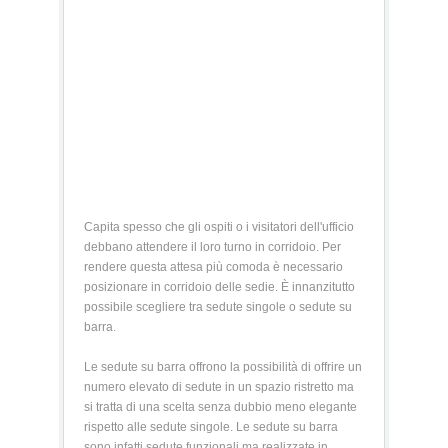
Capita spesso che gli ospiti o i visitatori dell'ufficio
debbano attendere il loro turno in corridoio. Per
rendere questa attesa più comoda è necessario
posizionare in corridoio delle sedie. È innanzitutto
possibile scegliere tra sedute singole o sedute su
barra.
Le sedute su barra offrono la possibilità di offrire un
numero elevato di sedute in un spazio ristretto ma
si tratta di una scelta senza dubbio meno elegante
rispetto alle sedute singole. Le sedute su barra
sono infatti sedute funzionali ma realizzate in